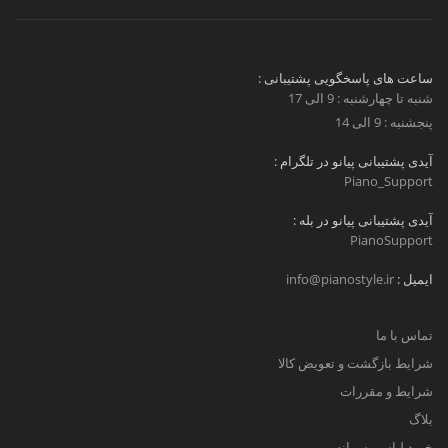
ساعت های پاسخگویی پشتیبانی :
شنبه تا چهارشنبه : 9 الی 17
پنجشنبه : 9 الی 14
آیدی پشتیبانی پیانو در تلگرام :
Piano_Support
آیدی پشتیبانی پیانو در بله :
PianoSupport
ایمیل :
info@pianostyle.ir
تماس با ما
شرایط بازگشت و تعویض کالا
شرایط و مقررات
بلاگ
خرید لباس پسرانه