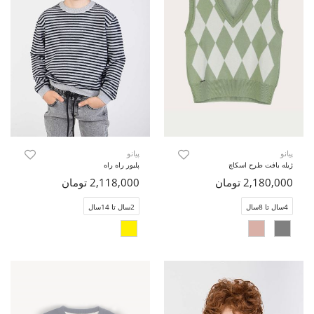
پیانو
پیانو
ژیله بافت طرح اسکاچ
پلیور راه راه
2,180,000 تومان
2,118,000 تومان
4سال تا 8سال
2سال تا 14سال