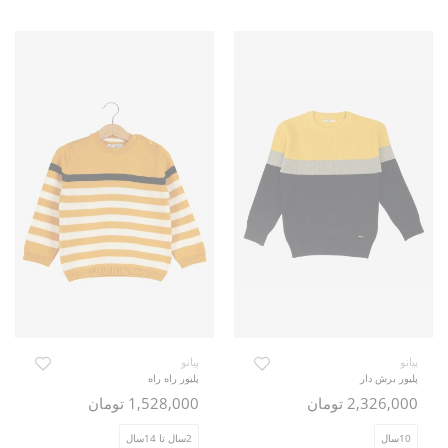
پیانو
پیانو
پلیور برش دار
پلیور راه راه
2,326,000 تومان
1,528,000 تومان
10سال
2سال تا 14سال