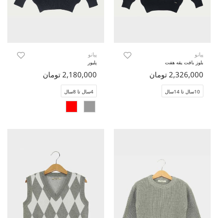
پیانو
پیانو
بلوز بافت یقه هفت
پلیور
2,326,000 تومان
2,180,000 تومان
10سال تا 14سال
4سال تا 8سال