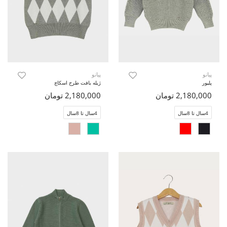
پیانو
پیانو
پلیور
ژیله بافت طرح اسکاچ
2,180,000 تومان
2,180,000 تومان
4سال تا 8سال
4سال تا 8سال