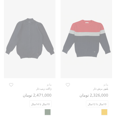
پیانو
پیانو
پلیور برش دار
ژاکت زیپ دار
2,326,000 تومان
2,471,000 تومان
10سال تا 12سال
10سال تا 14سال