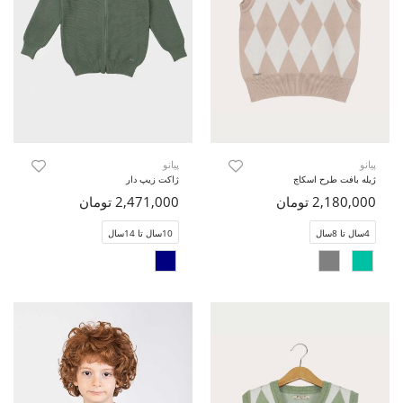
پیانو
پیانو
ژیله بافت طرح اسکاچ
ژاکت زیپ دار
2,180,000 تومان
2,471,000 تومان
4سال تا 8سال
10سال تا 14سال