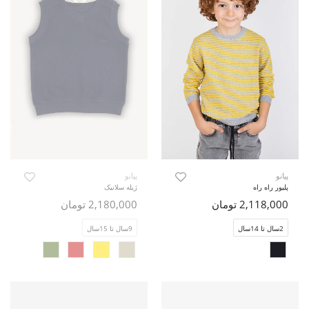
پیانو
پیانو
پلیور راه راه
ژیله سلانیک
2,118,000 تومان
2,180,000 تومان
2سال تا 14سال
9سال تا 15سال