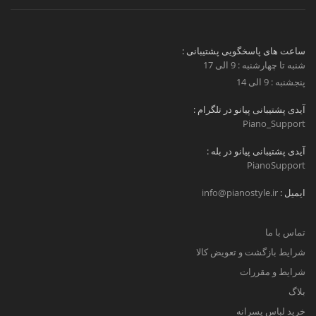
ساعت های پاسخگویی پشتیبانی :
شنبه تا چهارشنبه : 9 الی 17
پنجشنبه : 9 الی 14
آیدی پشتیبانی پیانو در تلگرام :
Piano_Support
آیدی پشتیبانی پیانو در بله :
PianoSupport
ایمیل :
info@pianostyle.ir
تماس با ما
شرایط بازگشت و تعویض کالا
شرایط و مقررات
بلاگ
خرید لباس پسرانه