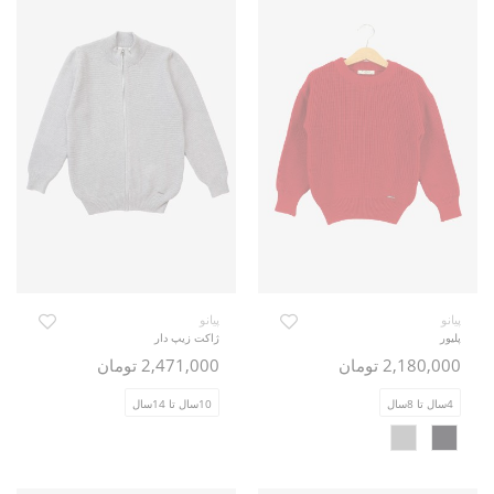
پیانو
پیانو
پلیور
ژاکت زیپ دار
2,180,000 تومان
2,471,000 تومان
4سال تا 8سال
10سال تا 14سال