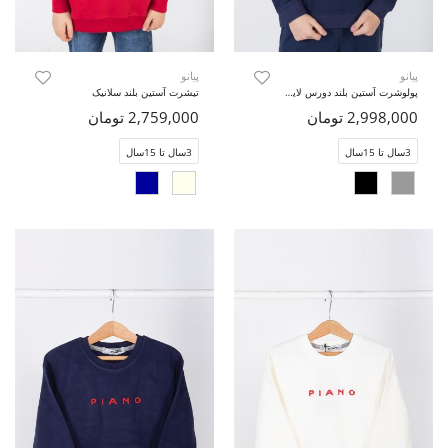
پیانو
پیانو
پولوشرت آستین بلند دورس لایکرا (ست با کد 11434)
تیشرت آستین بلند سلانیک
2,998,000 تومان
2,759,000 تومان
3سال تا 15سال
3سال تا 15سال