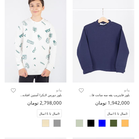
پیانو
پیانو
بلوز فاینریب یقه سه سانت فاقد جنسیت
بلوز دورس لایکرا آستین افتاده (ست با کد 11422)
1,942,000 تومان
2,798,000 تومان
3سال تا 15سال
9سال تا 15سال