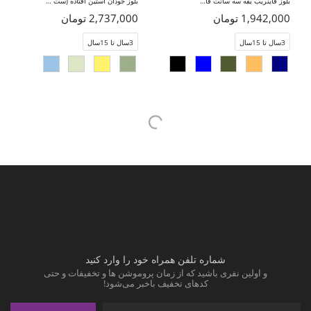
بلوز فاینریب یقه سه سانت فاقد جنسیت
بلوز جودان آستین افتاده (ست با کد 11418)
1,942,000 تومان
2,737,000 تومان
3سال تا 15سال
3سال تا 15سال
شماره تلفن همراه خود را وارد کنید
و اولین نفری باشید که از زمان پروموشن ها و تخفیفات و حتی
کدهای تخفیف باخبر می‌شود!