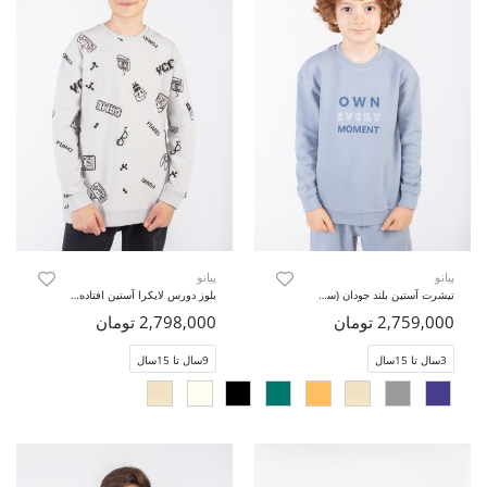
پیانو
پیانو
تیشرت آستین بلند جودان (ست با کد 11436)
بلوز دورس لایکرا آستین افتاده (ست با کد 11422)
2,759,000 تومان
2,798,000 تومان
3سال تا 15سال
9سال تا 15سال