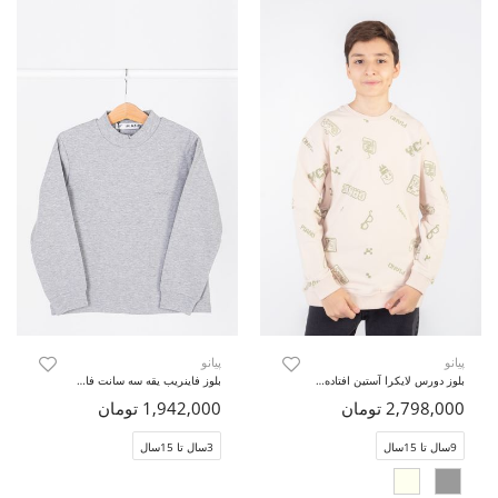
پیانو
پیانو
بلوز دورس لایکرا آستین افتاده (ست با کد 11422)
بلوز فاینریب یقه سه سانت فاقد جنسیت
2,798,000 تومان
1,942,000 تومان
9سال تا 15سال
3سال تا 15سال