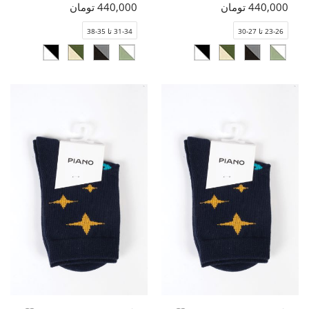
440,000 تومان
440,000 تومان
23-26 تا 27-30
31-34 تا 35-38