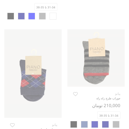
31-34 تا 35-38
پیانو
جوراب طرح راه راه
210,000 تومان
31-34 تا 35-38
پیانو