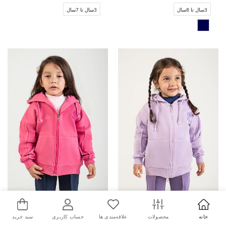
3سال تا 8سال
3سال تا 7سال
پیانو
پیانو
خانه
محصولات
علاقه‌مندی ها
حساب کاربری
سبد خرید
سوییت شرت دورس سه نخ خار خورده (ست با کد 10462)
سوییت شرت دورس سه نخ خار خورده (ست با کد 10462)