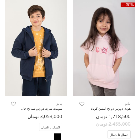
30%
پیانو
پیانو
هودی دورس دو نخ آستین کوتاه
سوییت شرت دورس سه نخ خارخورده (ست با کد 11251)
1,718,500 تومان
3,053,000 تومان
2,455,000 تومان
3سال تا 6سال
3سال تا 5سال