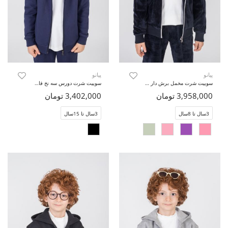
پیانو
پیانو
سوییت شرت مخمل برش دار (ست با کد 10737)
سوییت شرت دورس سه نخ فاقد جنسیت (ست با کد 11414)
3,958,000 تومان
3,402,000 تومان
3سال تا 8سال
3سال تا 15سال