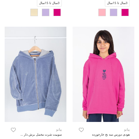
3سال تا 15سال
3سال تا 15سال
پیانو
پیانو
هودی دورس سه نخ خارخورده
سوییت شرت مخمل برش دار (ست با کد 10739)