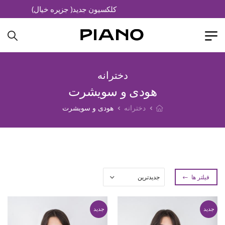
کلکسیون جدید( جزیره خیال)
دخترانه
هودی و سویشرت
دخترانه
هودی و سویشرت
فیلتر ها
جدید
جدید