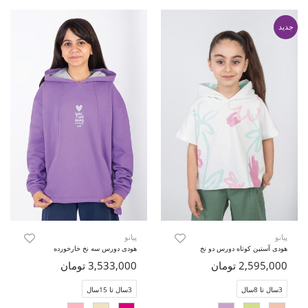
جدید
پیانو
پیانو
هودی آستین کوتاه دورس دو نخ
هودی دورس سه نخ خارخورده
2,595,000 تومان
3,533,000 تومان
3سال تا 8سال
3سال تا 15سال