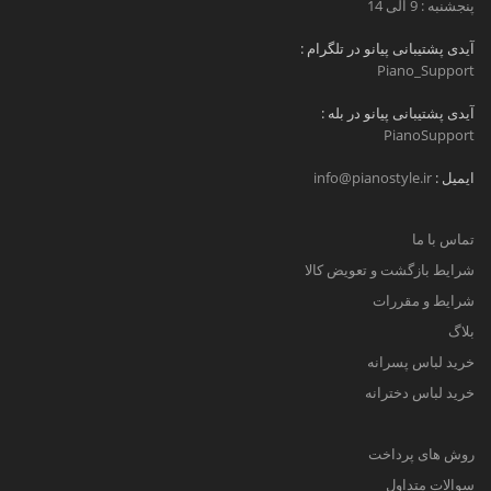
پنجشنبه : 9 الی 14
آیدی پشتیبانی پیانو در تلگرام :
Piano_Support
آیدی پشتیبانی پیانو در بله :
PianoSupport
ایمیل :
info@pianostyle.ir
تماس با ما
شرایط بازگشت و تعویض کالا
شرایط و مقررات
بلاگ
خرید لباس پسرانه
خرید لباس دخترانه
روش های پرداخت
سوالات متداول