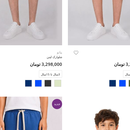
پیانو
شلوارک لینن
مان
3,298,000 تومان
3سال تا 15سال
جدید