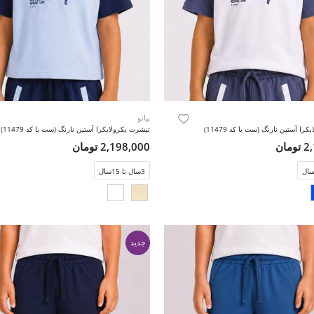
پیانو
را آستین نارنگ (ست با کد 11479)
تیشرت یکرولایکرا آستین نارنگ (ست با کد 11479)
مان
2,198,000 تومان
3سال تا 15سال
جدید