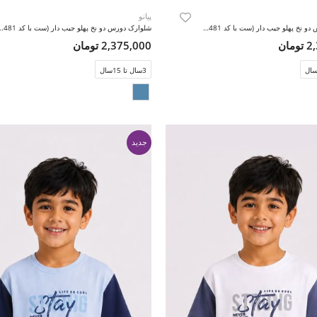
پیانو
شلوارک دورس دو نخ پهلو جیب دار (ست با کد 11481)
شلوارک دورس دو نخ پهلو جیب دار
مان
2,375,000 تومان
3سال تا 15سال
جدید