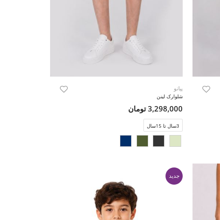
پیانو
شلوارک لینن
3,298,000 تومان
3سال تا 15سال
جدید