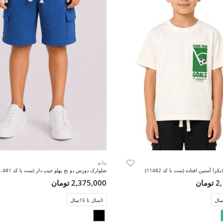
پیانو
ا آستین افتاده (ست با کد 11482)
شلوارک دورس دو نخ پهلو جیب دار
مان
2,375,000 تومان
3سال تا 15سال