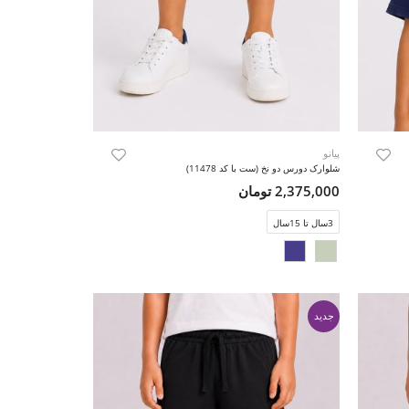
پیانو
شلوارک دورس دو نخ (ست با کد 11478)
2,375,000 تومان
3سال تا 15سال
جدید