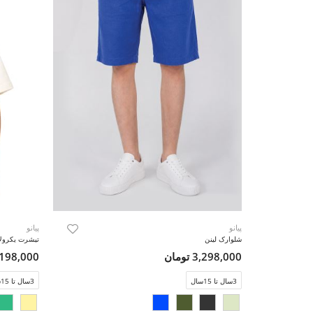
پیانو
پیانو
شلوارک لینن
تیشرت یکرولایکر
3,298,000 تومان
2,198,000 تو
3سال تا 15سال
3سال تا 15سال