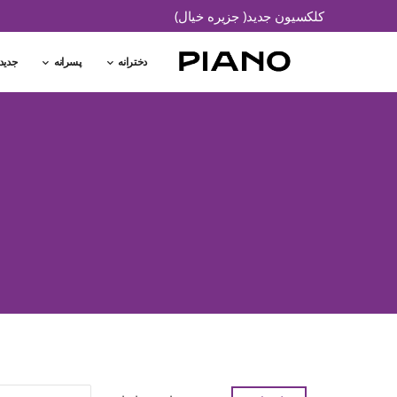
کلکسیون جدید( جزیره خیال)
دخترانه
پسرانه
جدید