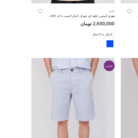
پیانو
با کد 11493)
هودی آستین حلقه ای جودان لایکرا (ست با کد 11493)
2,600,000 تومان
3سال تا 15سال
جدید