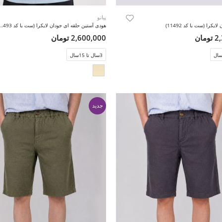
پیانو
یکرا (ست با کد 11492)
هودی آستین حلقه ای جودان لایکرا (ست 
مان
2,600,000 تومان
3سال تا 15سال
جدید