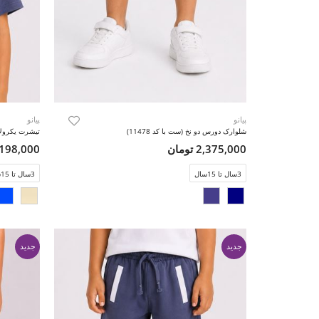
پیانو
پیانو
شلوارک دورس دو نخ (ست با کد 11478)
تیشرت یکرولایک
2,375,000 تومان
2,198,000 تو
3سال تا 15سال
3سال تا 15سال
جدید
جدید