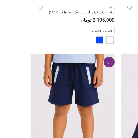
پیانو
 (ست با کد 11481)
تیشرت یکرولایکرا آستین نارنگ (ست با کد 11479)
2,198,000 تومان
3سال تا 15سال
جدید