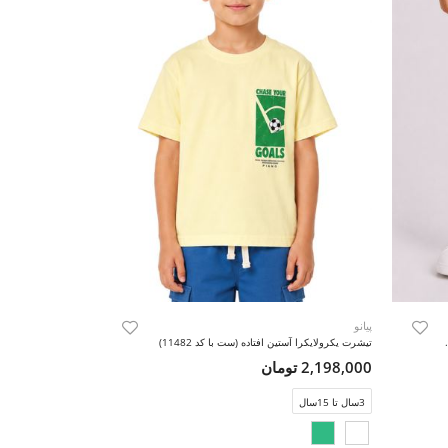
پیانو
 (ست با کد 11481)
تیشرت یکرولایکرا آستین افتاده (ست با کد 11482)
2,198,000 تومان
3سال تا 15سال