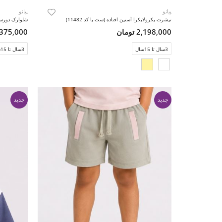
پیانو
پیانو
تیشرت یکرولایکرا آستین افتاده (ست با کد 11482)
2,198,000 تومان
2,375,000 تو
3سال تا 15سال
3سال تا 15سال
جدید
جدید