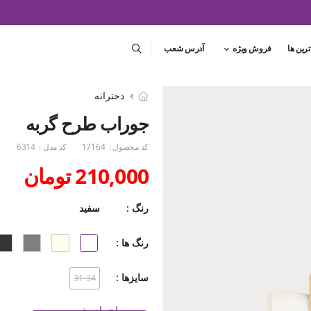
ترین ها
فروش ویژه
آدرس شعب
دخترانه
جوراب طرح گربه
کد محصول :
17164
کد مدل :
6314
210,000 تومان
رنگ :
سفید
رنگ ها :
سایزها :
31-34
راهنمای شست و