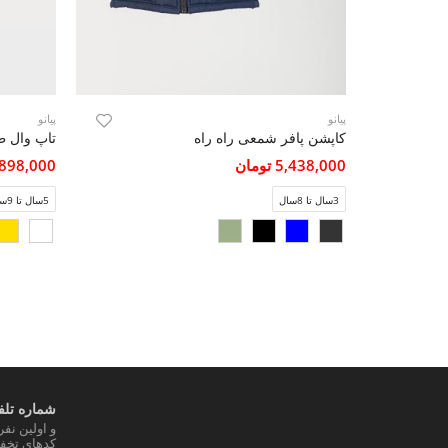
پیانو
پیانو
کاپشن پافر شمعی راه راه
تاپ وال ط
5,438,000 تومان
1,898,000 تو
3سال تا 8سال
5سال تا 9سال
شماره تلفن
و اولین نف
کدهای تخفی