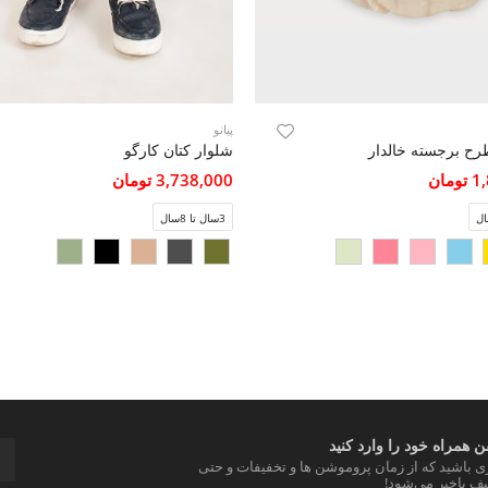
پیانو
رح برجسته خالدار
شلوار کتان کارگو
مان
3,738,000 تومان
3سال تا 8سال
 همراه خود را وارد کنید
ری باشید که از زمان پروموشن ها و تخفیفات و حتی
ف باخبر می‌شود!