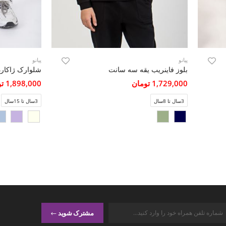
پیانو
پیانو
بلوز فاینریب یقه سه سانت
1,729,000 تومان
1,898,000 تومان
3سال تا 8سال
3سال تا 15سال
مشترک شوید