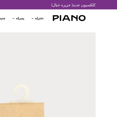
کلکسیون جدید( جزیره خیال)
دخترانه
پسرانه
جدید