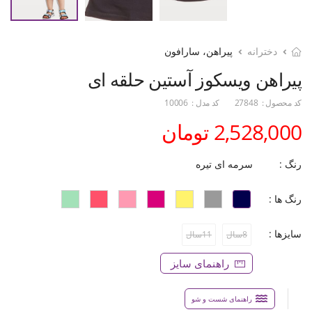
دخترانه
پیراهن، سارافون
پیراهن ‏ویسکوز آستین‏ حلقه‏ ای
کد محصول :
27848
کد مدل :
10006
2,528,000 تومان
رنگ :
سرمه ای تیره
رنگ ها :
سایزها :
8سال
11سال
راهنمای سایز
راهنمای شست و شو