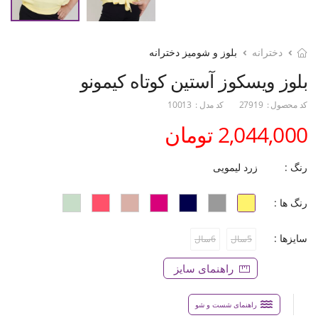
دخترانه
بلوز و شومیز دخترانه
بلوز ویسکوز آستین کوتاه ‏کیمونو
کد محصول :
27919
کد مدل :
10013
2,044,000 تومان
رنگ :
زرد لیمویی
رنگ ها :
سایزها :
5سال
6سال
راهنمای سایز
راهنمای شست و شو