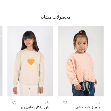
محصولات مشابه
پیانو
پیانو
بلوز ژاکارد حبابی دمپا گت دار
بلوز ژاکارد قلبی ریز