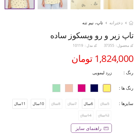
دخترانه
تاپ، نیم تنه
تاپ زیر و رو ویسکوز ساده
کد محصول :
37355
کد مدل :
10119
1,824,000 تومان
رنگ :
زرد لیمویی
رنگ ها :
سایزها :
5سال
6سال
7سال
8سال
10سال
11سال
12سال
14سال
راهنمای سایز