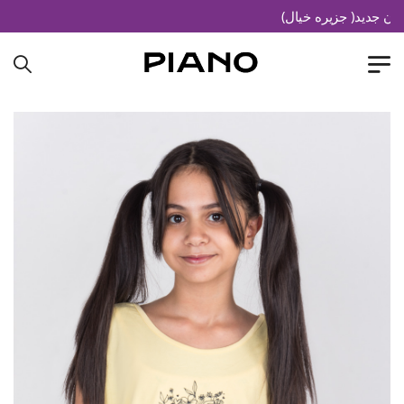
جدید( جزیره خیال)