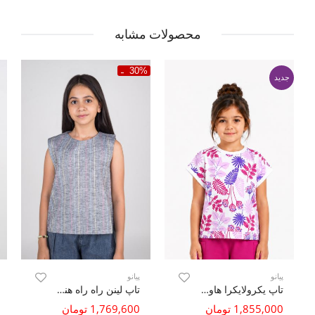
محصولات مشابه
30%
جدید
پیانو
پیانو
تاپ یکرولایکرا هاوایی(ست با کد 10808)
تاپ لینن راه راه هندی پهلو چاک دار
1,855,000 تومان
1,769,600 تومان