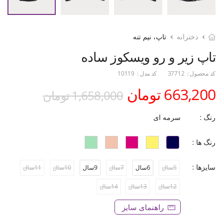
دخترانه
تاپ، نیم تنه
تاپ زیر و رو ویسکوز ساده
کد محصول :
37712
کد مدل :
10119
663,200 تومان
1,658,000 تومان
رنگ :
سرمه ای
رنگ ها :
سایزها :
5سال
6سال
7سال
9سال
10سال
11سال
12سال
13سال
14سال
راهنمای سایز