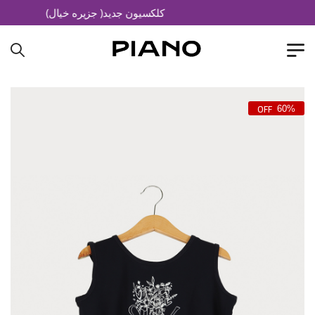
کلکسیون جدید( جزیره خیال)
60%