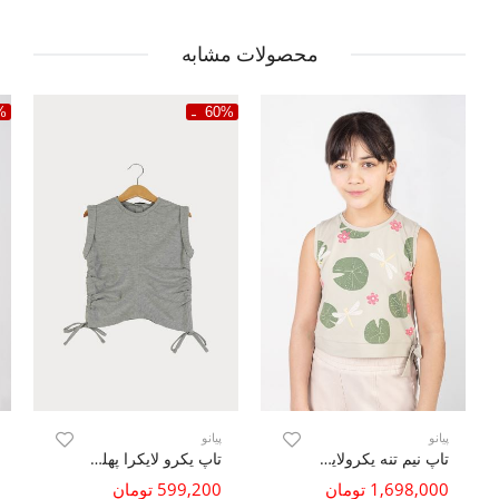
محصولات مشابه
%
60%
پیانو
پیانو
تاپ نیم تنه یکرولایکرا دمپا گره ای (ست با کد10613)
تاپ یکرو لایکرا پهلو گت دار
1,698,000 تومان
599,200 تومان