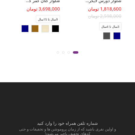
شلوار دورس لایکرا اسلپ (ست با کد 11145)
شلوار کتان کمر کش
1,818,600 تومان
3,698,000 تومان
2,598,000 تومان
9سال تا 15سال
3سال تا 4سال
شماره تلفن همراه خود را وارد کنید
و اولین نفری باشید که از زمان پروموشن ها و تخفیفات و حتی
کدهای تخفیف باخبر می‌شود!