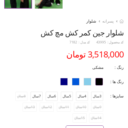
پسرانه
شلوار
شلوار جین کمر کش مچ کش
کد محصول :
43995
کد مدل :
7182
3,518,000 تومان
رنگ :
مشکی
رنگ ها :
سایزها :
3سال
4سال
5سال
6سال
7سال
8سال
9سال
10سال
11سال
12سال
13سال
14سال
15سال