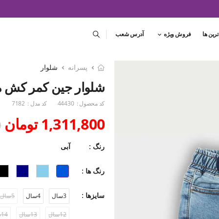
ترین ها
فروش ویژه
آدرس شعب
پسرانه
شلوار
شلوار جین کمر کش 
کد محصول :
44430
کد مدل :
7182
1,311,800 تومان
0
رنگ :
آبی
رنگ ها :
سایزها :
3سال
4سال
5سال
12سال
13سال
14سال