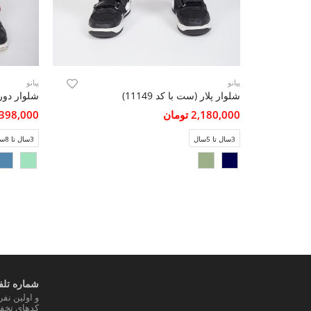
پیانو
پیانو
شلوار پلار (ست با کد 11149)
2,180,000 تومان
3,398,000 تو
3سال تا 5سال
3سال تا 8سال
شماره تلفن
و اولین نف
کدهای تخفی