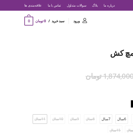
درباره ما
بلاگ
سوالات متداول
تماس با ما
‌علاقه‌مندی ها
0
ورود
سبد خرید
0 تومان
مچ کش
1,874,00 تومان
6سال
7سال
8سال
9سال
10سال
11سال
15سال