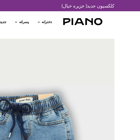
کلکسیون جدید( جزیره خیال)
دخترانه
پسرانه
جدید