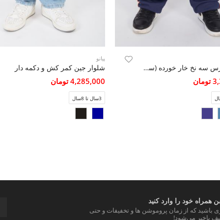
پیانو
شلوار دورس سه نخ خار خورده (ست با کد 11404)
شلوار جین کمر کش و دکمه دار
مان
4,285,000 تومان
3سال تا 8سال
 همراه خود را وارد کنید
ری باشید که از زمان پروموشن ها و تخفیفات و حتی
ف باخبر می‌شود!