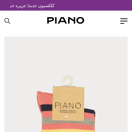
کلکسیون جدید( جزیره خیال)