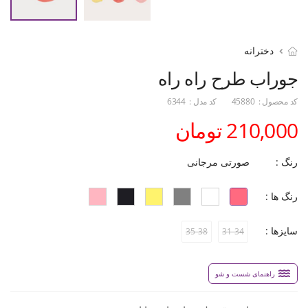
دخترانه
جوراب طرح راه راه
کد محصول :
45880
کد مدل :
6344
210,000 تومان
رنگ :
صورتی مرجانی
رنگ ها :
سایزها :
35-38
31-34
راهنمای شست و شو