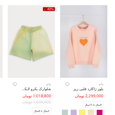
40%
پیانو
پیانو
بلوز ژاکارد قلبی ریز
شلوارک یکرو لایکرا ابر و بادی (ست با کد 10441)
2,299,000 تومان
1,018,800 تومان
1,698,000 تومان
9سال تا 15سال
3سال تا 8سال