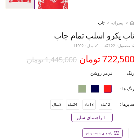
پسرانه
تاپ
تاپ یکرو اسلپ تمام چاپ
کد محصول :
47122
کد مدل :
11092
722,500 تومان
1,445,000 تومان
رنگ :
قرمز روشن
رنگ ها :
سایزها :
12ماه
18ماه
24ماه
3سال
راهنمای سایز
راهنمای شست و شو