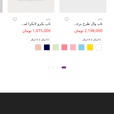
پیانو
پیانو
تاپ وال طرح برجسته خالدار
تاپ یکرو لایکرا لمه دار (ست با کد 10450)
2,198,000 تومان
1,075,000 تومان
10سال تا 14سال
10سال تا 15سال