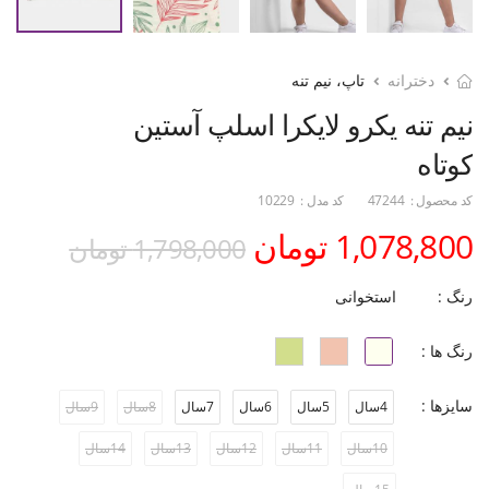
دخترانه
تاپ، نیم تنه
نیم تنه یکرو لایکرا اسلپ آستین
کوتاه
کد محصول :
47244
کد مدل :
10229
1,078,800 تومان
1,798,000 تومان
رنگ :
استخوانی
رنگ ها :
سایزها :
4سال
5سال
6سال
7سال
8سال
9سال
10سال
11سال
12سال
13سال
14سال