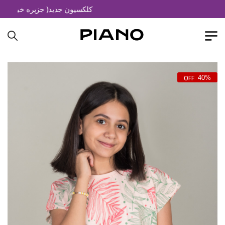
کلکسیون جدید( جزیره خیال)
40%