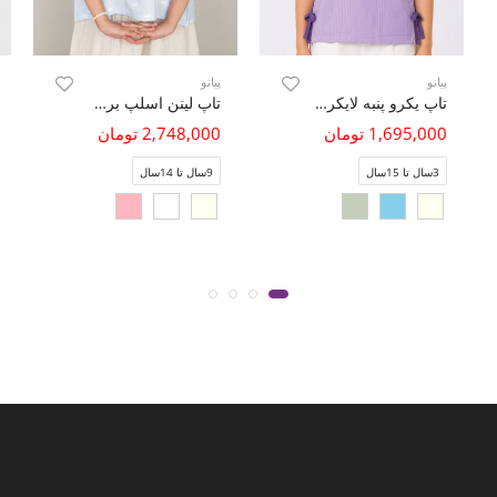
پیانو
پیانو
تاپ یکرو پنبه لایکرا سوزن خالی
تاپ لینن اسلپ برش دار
1,695,000 تومان
2,748,000 تومان
3سال تا 15سال
9سال تا 14سال