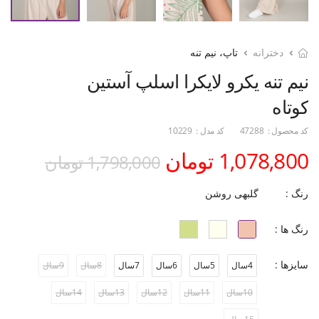
دخترانه
تاپ، نیم تنه
نیم تنه یکرو لایکرا اسلپ آستین
کوتاه
کد محصول :
47288
کد مدل :
10229
1,078,800 تومان
1,798,000 تومان
رنگ :
گلبهی روشن
رنگ ها :
سایزها :
4سال
5سال
6سال
7سال
8سال
9سال
10سال
11سال
12سال
13سال
14سال