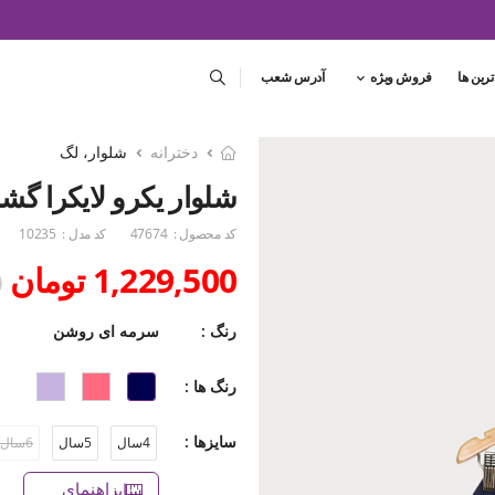
ترین ها
فروش ویژه
آدرس شعب
دخترانه
شلوار، لگ
شلوار یکرو لایکرا گشاد
کد محصول :
47674
کد مدل :
10235
1,229,500 تومان
0
رنگ :
سرمه ای روشن
رنگ ها :
سایزها :
4سال
5سال
6سال
راهنمای سایز