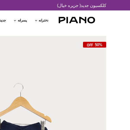
کلکسیون جدید( جزیره خیال)
دخترانه
پسرانه
جدید
50%