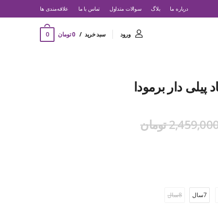
درباره ما
بلاگ
سوالات متداول
تماس با ما
‌علاقه‌مندی ها
0
ورود
سبد خرید
0 تومان
 پیلی دار برمودا
2,459,00 تومان
7سال
8سال