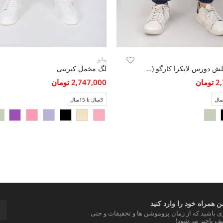
پیانو
شلوار اسلش دورس لایکرا کارگو (ست با کد 10500)
لگ مخمل کبریتی
مان
2,747,000 تومان
3سال تا 15سال
 همراه خود را وارد کنید
ری باشید که از زمان پروموشن ها و تخفیفات و حتی
ف باخبر می‌شود!