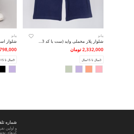
پیانو
پیانو
شلوار پلار مخملی واید (ست با کد 10763)
2,332,000 تومان
2,798,000 تو
3سال تا 15سال
9سال تا 15سال
شماره تلفن
و اولین نف
کدهای تخفی