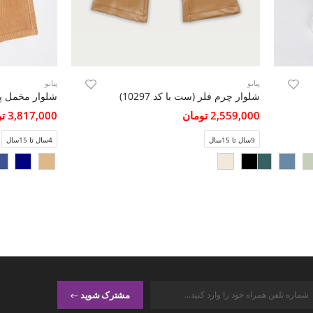
پیانو
پیانو
شلوار چرم فلر (ست با کد 10297)
شلوار مخمل پی
2,559,000 تومان
3,817,000 تومان
9سال تا 15سال
4سال تا 15سال
مشترک شوید