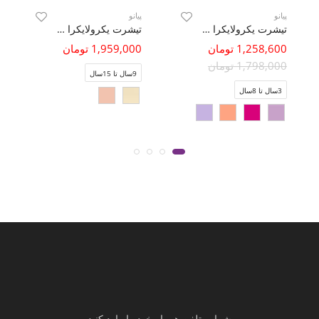
پیانو
پیانو
تیشرت یکرولایکرا (ست با کد 10651)
تیشرت یکرولایکرا آستین کیمونو تمام چاپ
1,258,600 تومان
1,959,000 تومان
1,798,000 تومان
9سال تا 15سال
3سال تا 8سال
شماره تلفن همراه خود را وارد کنید