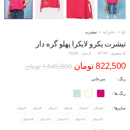
دخترانه
تیشرت
تیشرت یکرو لایکرا پهلو گره دار
کد محصول :
47747
کد مدل :
10236
822,500 تومان
1,645,000 تومان
رنگ :
سرخابی
رنگ ها :
سایزها :
4سال
5سال
6سال
7سال
8سال
9سال
10سال
11سال
12سال
13سال
14سال