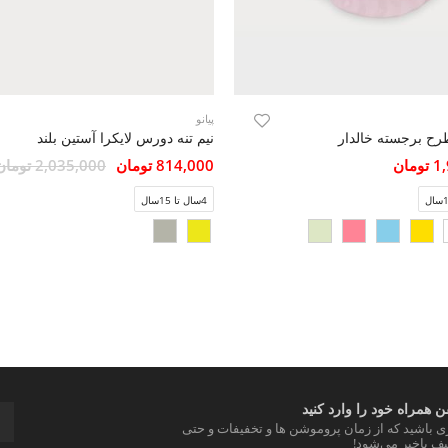
پیانو
رح برجسته خالدار
نیم تنه دورس لایکرا آستین بلند
مان
814,000 تومان
2,035,000 تومان
4سال تا 15سال
 همراه خود را وارد کنید
ری باشید که از زمان پروموشن ها و تخفیفات و حتی
ف باخبر می‌شود!