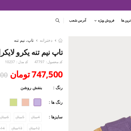
ترین ها
فروش ویژه
آدرس شعب
دخترانه
تاپ، نیم تنه
تاپ نیم تنه یکرو لایک
کد محصول :
47797
کد مدل :
10237
747,500 تومان
,000
رنگ :
بنفش روشن
رنگ ها :
سایزها :
4سال
5سال
6سال
12سال
13سال
14سال