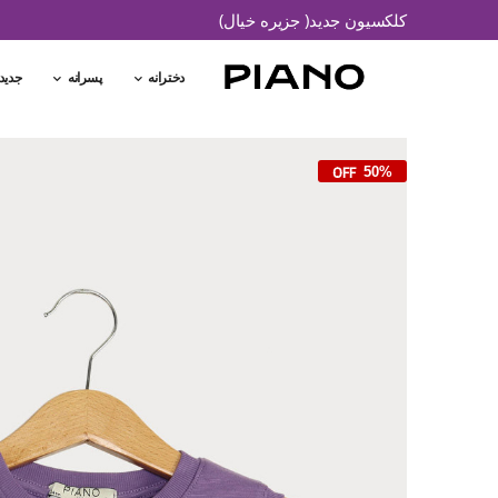
کلکسیون جدید( جزیره خیال)
دخترانه
پسرانه
جدید
50%