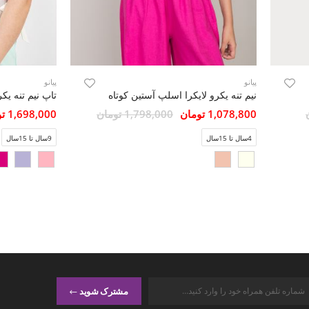
پیانو
پیانو
نیم تنه یکرو لایکرا اسلپ آستین کوتاه
1,078,800 تومان
1,798,000 تومان
1,698,000 تومان
4سال تا 15سال
9سال تا 15سال
مشترک شوید