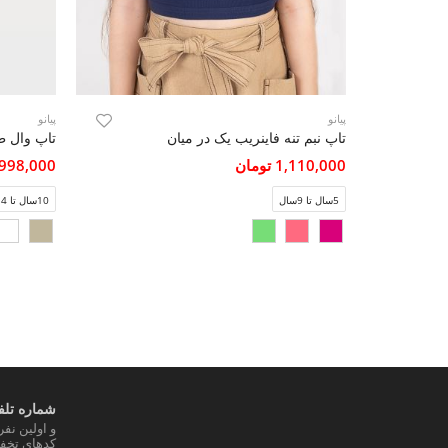
پیانو
پیانو
تاپ نبم تنه فاینریب یک در میان
تاپ وال ط
1,110,000 تومان
1,998,000 تو
5سال تا 9سال
10سال تا 14سال
شماره تلفن
و اولین نف
کدهای تخفی