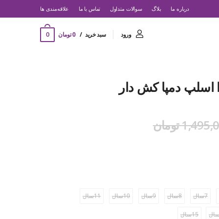
درباره ما
بلاگ
سوالات متداول
تماس با ما
‌علاقه‌مندی ها
0
ورود
سبد خرید
0 تومان
را اسلپ دمپا کش دار
1,495 تومان
7سال
8سال
9سال
10سال
11سال
15سال