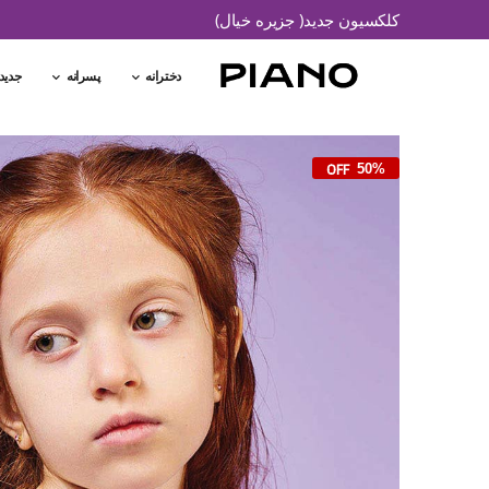
کلکسیون جدید( جزیره خیال)
دخترانه
پسرانه
جدید
50%