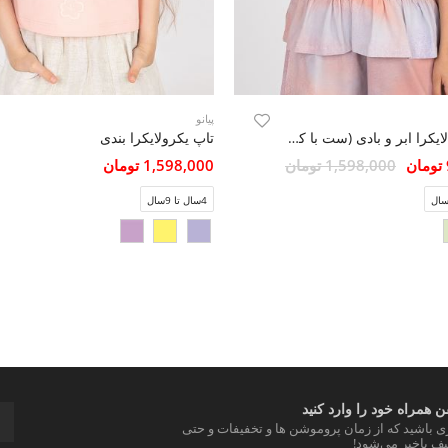
پیانو
تاپ یکرو لایکرا ابر و بادی (ست با کد 10444)
تاپ یکرولایکرا بندی
1,598,000 تومان
1,598,000 تومان
4سال تا 9سال
 همراه خود را وارد کنید
ری باشید که از زمان پروموشن ها و تخفیفات و حتی
ف باخبر می‌شود!