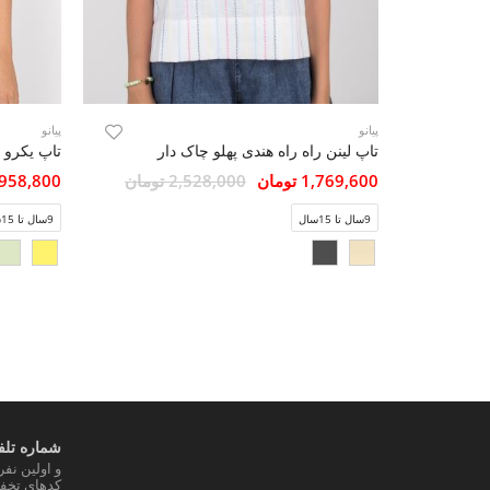
پیانو
پیانو
تاپ لینن راه راه هندی پهلو چاک دار
1,769,600 تومان
2,528,000 تومان
958,800 تومان
9سال تا 15سال
9سال تا 15سال
شماره تلفن
و اولین نف
کدهای تخفی