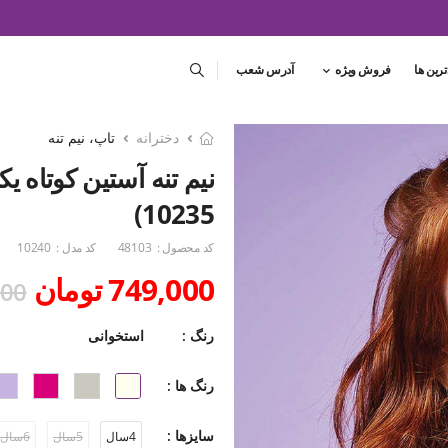
ترین ها
فروش ویژه
آدرس شعب
دخترانه
تاپ، نیم تنه
نیم تنه آستین کوتاه ی
10235)
کد محصول :
48103
کد مدل :
10240
749,000 تومان
,000
رنگ :
استخوانی
رنگ ها :
سایزها :
4سال
5سال
6سال