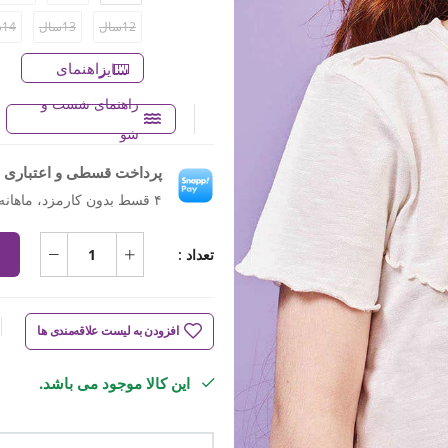
12سال
13سال
14سال
راهنمای سایز
راهنمای شست و
شو
پرداخت قسطی و اعتباری ب
۴ قسط بدون کارمزد، ماهانه ۱۸۷٬۲۵۰ تومان
تعداد :
افزودن به لیست علاقه‌مندی ها
این کالا موجود می باشد.