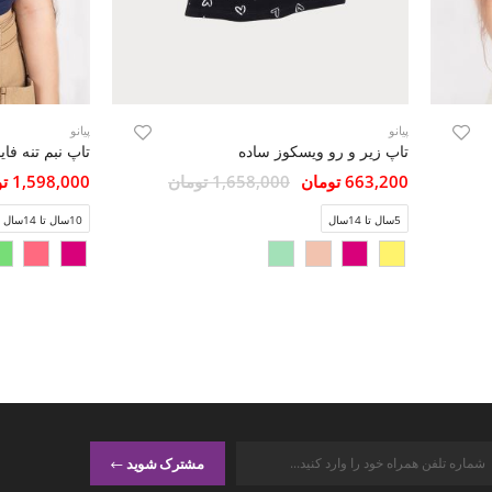
پیانو
پیانو
تاپ زیر و رو ویسکوز ساده
تاپ نبم تنه فا
663,200 تومان
1,658,000 تومان
1,598,000 تومان
5سال تا 14سال
10سال تا 14سال
مشترک شوید