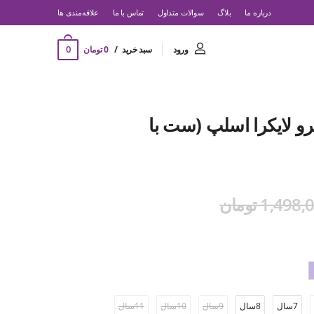
درباره ما
بلاگ
سوالات متداول
تماس با ما
‌علاقه‌مندی ها
0
ورود
سبد خرید
0 تومان
کرو لایکرا اسلپ (ست با
1,498 تومان
7سال
8سال
9سال
10سال
11سال