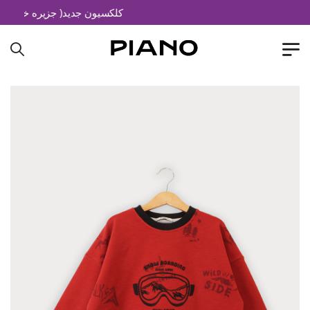
کلکسیون جدید( جزیره خیال)