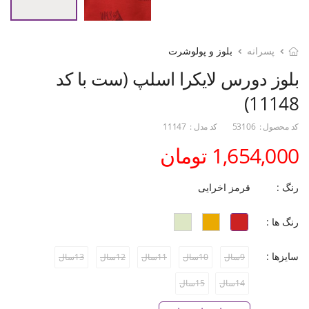
پسرانه
بلوز و پولوشرت
بلوز دورس لایکرا اسلپ (ست با کد
11148)
کد محصول :
53106
کد مدل :
11147
1,654,000 تومان
رنگ :
قرمز اخرایی
رنگ ها :
سایزها :
9سال
10سال
11سال
12سال
13سال
14سال
15سال