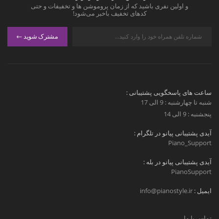
و اولین نفری باشید که از زمان پروموشن ها و تخفیفات و حتی
کدهای تخفیف باخبر می‌شود!
مشترک شوید
ساعت های پاسخگویی پشتیبانی :
شنبه تا چهارشنبه : 9 الی 17
پنجشنبه : 9 الی 14
آیدی پشتیبانی پیانو در تلگرام :
Piano_Support
آیدی پشتیبانی پیانو در بله :
PianoSupport
ایمیل :
info@pianostyle.ir
تماس با ما