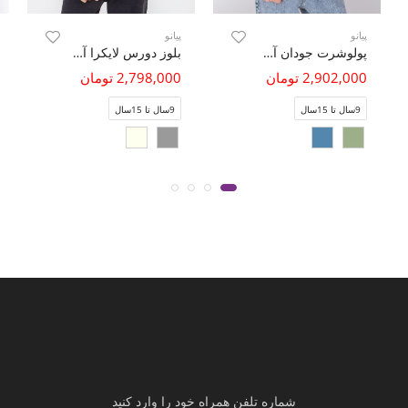
پیانو
پیانو
پولوشرت جودان آستین بلند
بلوز دورس لایکرا آستین افتاده (ست با کد 11422)
2,902,000 تومان
2,798,000 تومان
9سال تا 15سال
9سال تا 15سال
شماره تلفن همراه خود را وارد کنید