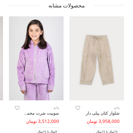
محصولات مشابه
پیانو
پیانو
شلوار کتان پیلی دار
سوییت شرت مخمل (ست با کد 10472)
3,958,000 تومان
3,512,000 تومان
10سال تا 15سال
9سال تا 15سال