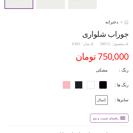
دخترانه
جوراب شلواری
کد محصول :
54012
کد مدل :
6345
750,000 تومان
رنگ :
مشکی
رنگ ها :
سایزها :
2سال
راهنمای شست و شو