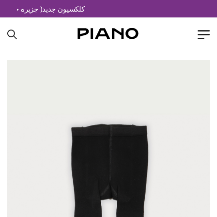
کلکسیون جدید( جزیره خیال)