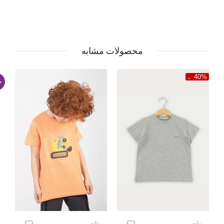
محصولات مشابه
40%
ج
پیانو
پیانو