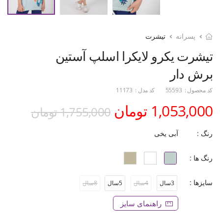
پسرانه
تیشرت
تیشرت یکرو لایکرا اسلپ آستین
برش دار
کد محصول :
55593
کد مدل :
11173
1,053,000 تومان
1,755,000 تومان
رنگ :
آبی یخی
رنگ ها :
سایزها :
3سال
4سال
5سال
8سال
راهنمای سایز