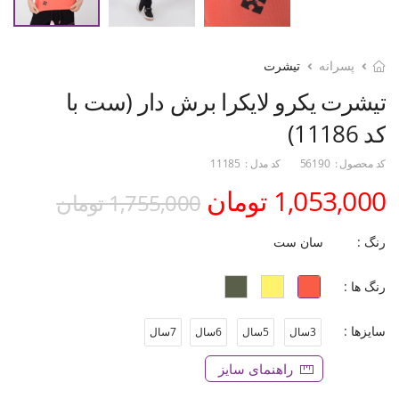
پسرانه
تیشرت
تیشرت یکرو لایکرا برش دار (ست با
کد 11186)
کد محصول :
56190
کد مدل :
11185
1,053,000 تومان
1,755,000 تومان
رنگ :
سان ست
رنگ ها :
سایزها :
3سال
5سال
6سال
7سال
راهنمای سایز