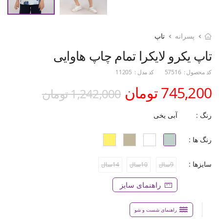
پسرانه
تاپ
تاپ یکرو لایکرا تمام چاپ هاوایی
کد محصول :
57516
کد مدل :
11205
745,200 تومان
1,242,000 تومان
رنگ :
آبی یخی
رنگ ها :
سایزها :
9سال
10سال
14سال
راهنمای سایز
راهنمای شست و شو