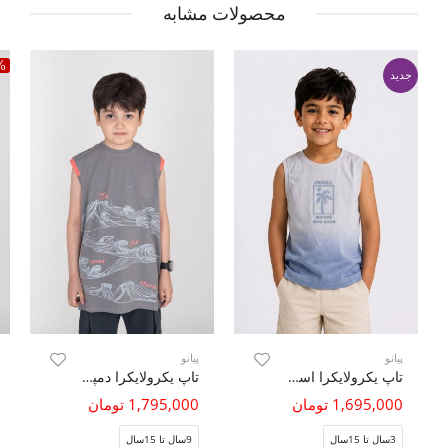
محصولات مشابه
%
جدید
پیانو
پیانو
تاپ یکرولایکرا اسلب
تاپ یکرولایکرا دمپا چاک دار
1,695,000 تومان
1,795,000 تومان
3سال تا 15سال
9سال تا 15سال