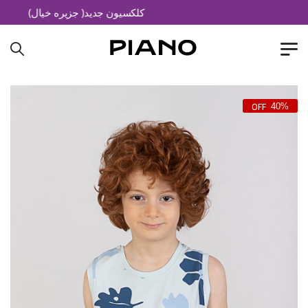
کلکسیون جدید( جزیره خیال)
40%