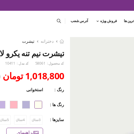
ترین ها
فروش ویژه
آدرس شعب
دخترانه
تیشرت
تیشرت نیم تنه یکرو لایکرا
کد محصول :
58061
کد مدل :
10411
1,018,800 تومان
0
رنگ :
استخوانی
رنگ ها :
سایزها :
3سال
4سال
5سال
راهنمای سایز