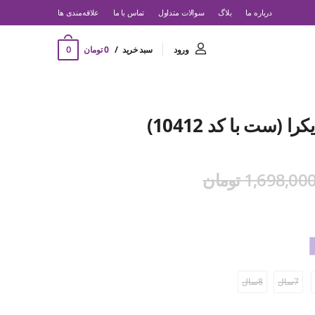
درباره ما
بلاگ
سوالات متداول
تماس با ما
‌علاقه‌مندی ها
0
ورود
سبد خرید
0 تومان
 (ست با کد 10412)
1,698,00 تومان
7سال
8سال