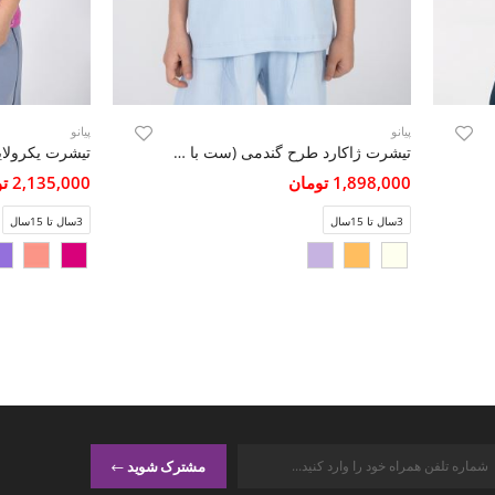
پیانو
پیانو
تیشرت ژاکارد طرح گندمی (ست با کد 10792)
تیشرت یکرولای
1,898,000 تومان
2,135,000 تومان
3سال تا 15سال
3سال تا 15سال
مشترک شوید