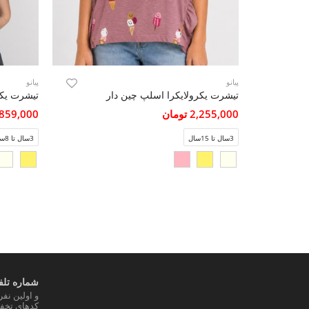
پیانو
پیانو
تیشرت یکرولایکرا اسلپ چین دار
تیشرت یکر
2,255,000 تومان
1,859,000 تو
3سال تا 15سال
3سال تا 8سال
شماره تلفن
و اولین نف
کدهای تخفی