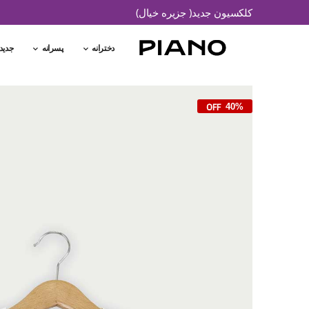
کلکسیون جدید( جزیره خیال)
دخترانه
پسرانه
جدید
40%