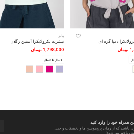
پیانو
ولایکرا دمپا گره ای
تیشرت یکرولایکرا آستین رگلان
مان
1,798,000 تومان
3سال تا 8سال
 همراه خود را وارد کنید
ری باشید که از زمان پروموشن ها و تخفیفات و حتی
ف باخبر می‌شود!