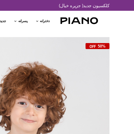
کلکسیون جدید( جزیره خیال)
دخترانه
پسرانه
جدید
50%