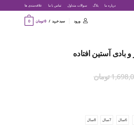
درباره ما
بلاگ
سوالات متداول
تماس با ما
‌علاقه‌مندی ها
0
ورود
سبد خرید
0 تومان
 و بادی آستین افتاده
1,698 تومان
6سال
7سال
8سال