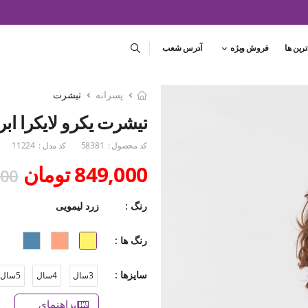
ترین ها
فروش ویژه
آدرس شعب
پسرانه
تیشرت
تیشرت یکرو لایکرا ابر
کد محصول :
58381
کد مدل :
11224
849,000 تومان
,000
رنگ :
زرد لیمویی
رنگ ها :
سایزها :
3سال
4سال
5سال
راهنمای سایز