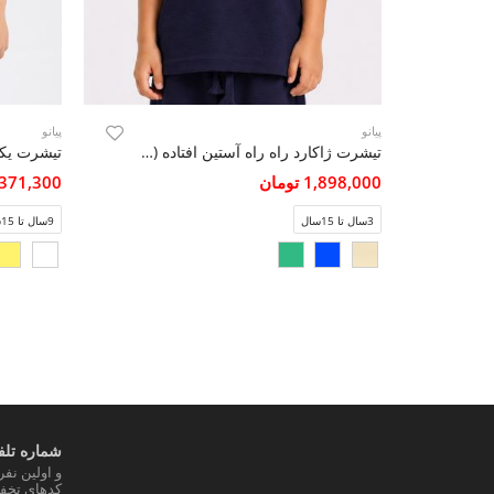
پیانو
پیانو
تیشرت ژاکارد راه راه آستین افتاده (ست با کد 11468)
1,898,000 تومان
1,371,300 تو
3سال تا 15سال
9سال تا 15سال
شماره تلفن
و اولین نف
کدهای تخفی