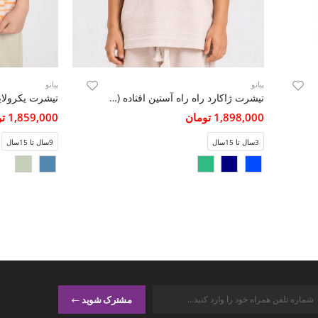
پیانو
پیانو
تیشرت ژاکارد راه راه آستین افتاده (ست با کد 11468)
تیشرت یکرولایک
1,898,000 تومان
1,859,000 تومان
3سال تا 15سال
9سال تا 15سال
مشترک شوید