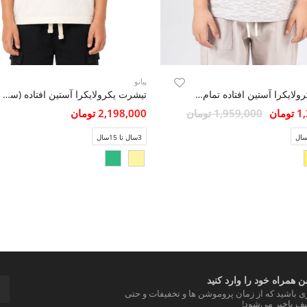
پیانو
تیشرت یکرولایکرا آستین افتاده تمام چاپ
تیشرت یکرولایکرا آستین افتاده (ست با کد 11482)
مان
1,959,000 تومان
2,198,000 تومان
3سال تا 15سال
 همراه خود را وارد کنید
ری باشید که از زمان پروموشن ها و تخفیفات و حتی
ف باخبر می‌شود!