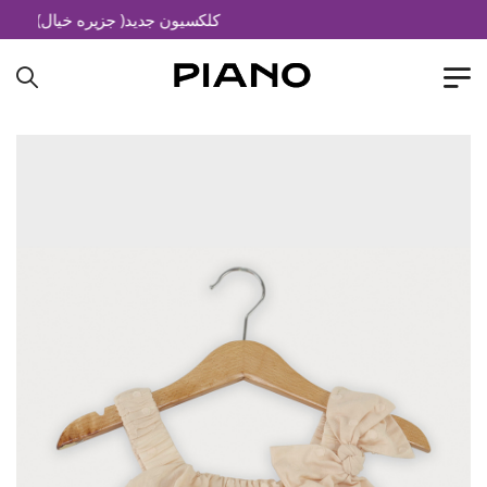
کلکسیون جدید( جزیره خیال)