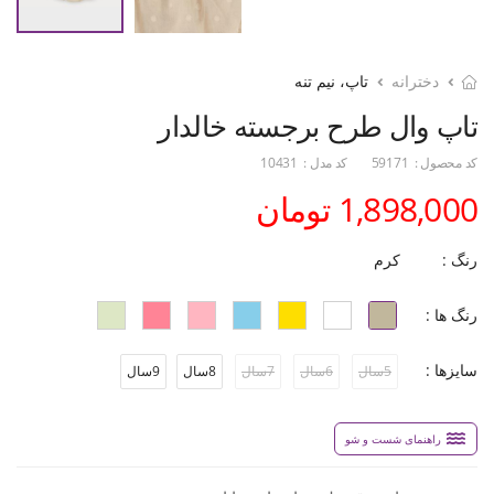
دخترانه
تاپ، نیم تنه
تاپ وال طرح برجسته خالدار
کد محصول :
59171
کد مدل :
10431
1,898,000 تومان
رنگ :
کرم
رنگ ها :
سایزها :
5سال
6سال
7سال
8سال
9سال
راهنمای شست و شو