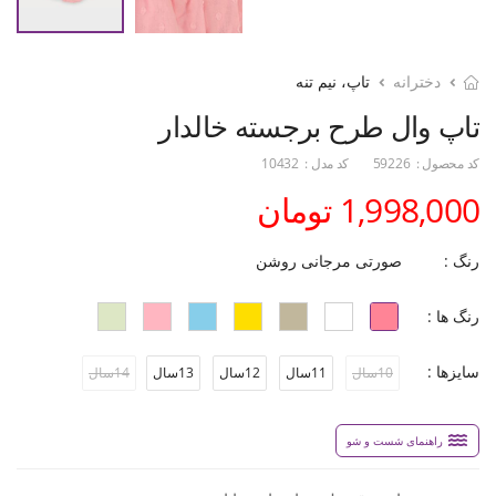
دخترانه
تاپ، نیم تنه
تاپ وال طرح برجسته خالدار
کد محصول :
59226
کد مدل :
10432
1,998,000 تومان
رنگ :
صورتی مرجانی روشن
رنگ ها :
سایزها :
10سال
11سال
12سال
13سال
14سال
راهنمای شست و شو