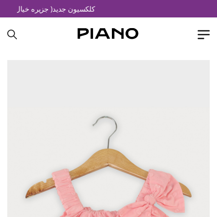
کلکسیون جدید( جزیره خیال)