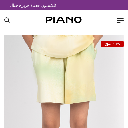
کلکسیون جدید( جزیره خیال)
40%