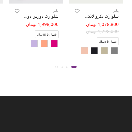
پیانو
پیانو
شلوارک یکرو لایکرا لمه دار جیب دار(ست با کد 10395)
شلوارک دورس دو نخ پینتاکس دار (ست با کد 10660)
1,078,800 تومان
1,998,000 تومان
1,798,000 تومان
9سال تا 15سال
3سال تا 8سال