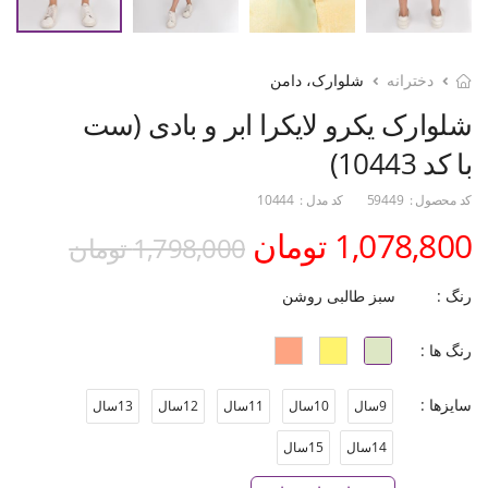
دخترانه
شلوارک، دامن
شلوارک یکرو لایکرا ابر و بادی (ست
با کد 10443)
کد محصول :
59449
کد مدل :
10444
1,078,800 تومان
1,798,000 تومان
رنگ :
سبز طالبی روشن
رنگ ها :
سایزها :
9سال
10سال
11سال
12سال
13سال
14سال
15سال