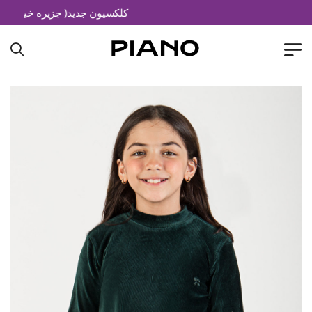
کلکسیون جدید( جزیره خیال)