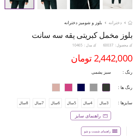
دخترانه
بلوز و شومیز دخترانه
بلوز مخمل کبریتی یقه سه سانت
کد محصول :
60037
کد مدل :
10465
2,442,000 تومان
رنگ :
سبز یشمی
رنگ ها :
سایزها :
3سال
4سال
5سال
6سال
7سال
8سال
راهنمای سایز
راهنمای شست و شو