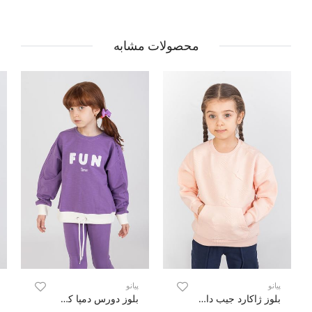
محصولات مشابه
پیانو
پیانو
بلوز ژاکارد جیب دار ستاره ها
بلوز دورس دمپا کشباف گت دار (ست با کد 10291)