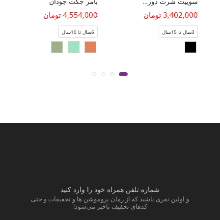
سوییت شرت دورس سه نخ فاقد جنسیت (ست با کد 11414)
بامر جکت جودان
3,402,000 تومان
4,554,000 تومان
3سال تا 15سال
6سال تا 10سال
شماره تلفن همراه خود را وارد کنید
و اولین نفری باشید که از زمان پروموشن ها و تخفیفات و حتی
کدهای تخفیف باخبر می‌شود!