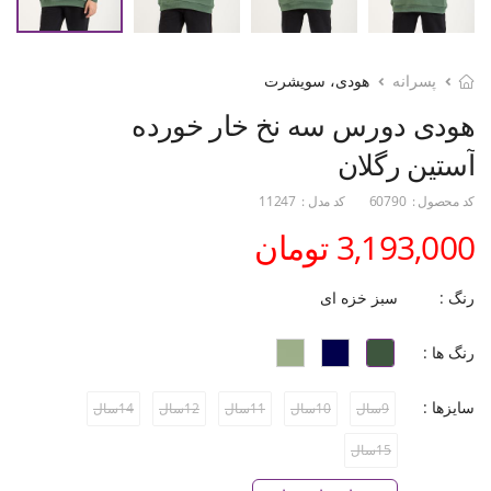
پسرانه
هودی، سویشرت
هودی دورس سه نخ خار خورده
آستین رگلان
کد محصول :
60790
کد مدل :
11247
3,193,000 تومان
رنگ :
سبز خزه ای
رنگ ها :
سایزها :
9سال
10سال
11سال
12سال
14سال
15سال