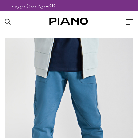
کلکسیون جدید( جزیره خیال)