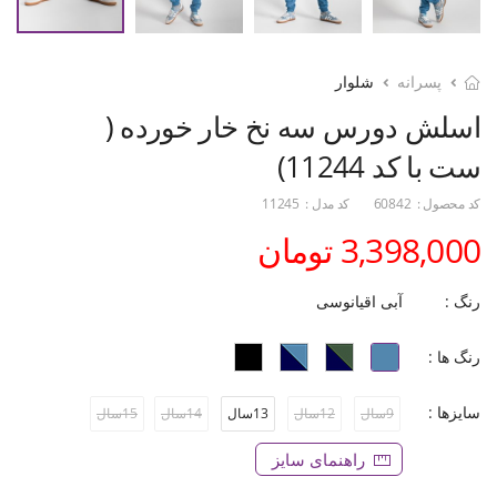
پسرانه
شلوار
اسلش دورس سه نخ خار خورده (
ست با کد 11244)
کد محصول :
60842
کد مدل :
11245
3,398,000 تومان
رنگ :
آبی اقیانوسی
رنگ ها :
سایزها :
9سال
12سال
13سال
14سال
15سال
راهنمای سایز