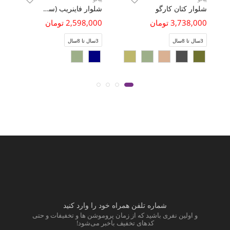
شلوار کتان کارگو
شلوار فاینریب (ست با کد 11397)
3,738,000 تومان
2,598,000 تومان
3سال تا 8سال
3سال تا 8سال
شماره تلفن همراه خود را وارد کنید
و اولین نفری باشید که از زمان پروموشن ها و تخفیفات و حتی
کدهای تخفیف باخبر می‌شود!