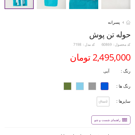
پسرانه
حوله تن پوش
کد محصول :
60869
کد مدل :
7198
2,495,000 تومان
رنگ :
آبی
رنگ ها :
سایزها :
2سال
راهنمای شست و شو