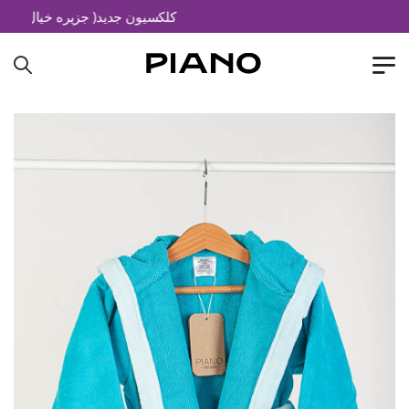
کلکسیون جدید( جزیره خیال)