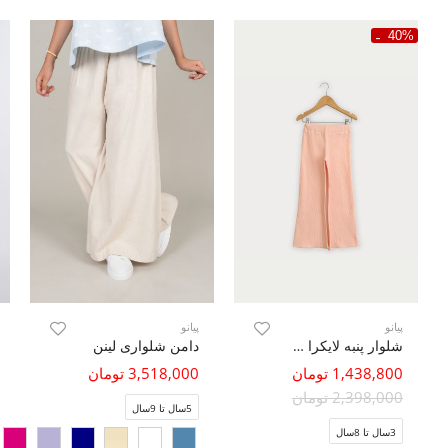
40%
پیانو
پیانو
شلوار پنبه لایکرا سوزن خالی دمپا ژور (ست با 10305)
دامن شلواری لینن
1,438,800 تومان
3,518,000 تومان
2,398,000 تومان
5سال تا 9سال
3سال تا 8سال