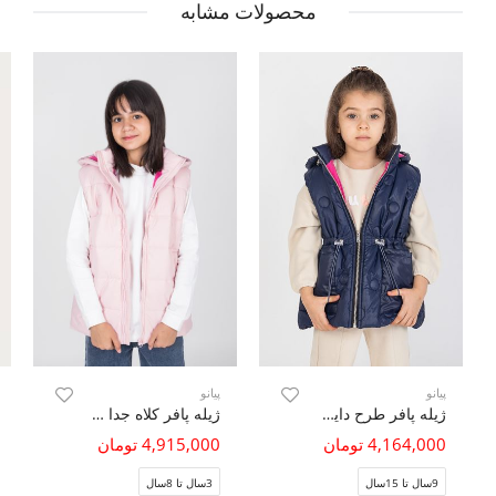
محصولات مشابه
پیانو
پیانو
ژیله پافر طرح دایره ای
ژیله پافر کلاه جدا شونده
4,164,000 تومان
4,915,000 تومان
9سال تا 15سال
3سال تا 8سال