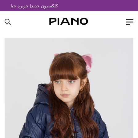
کلکسیون جدید( جزیره خیال)