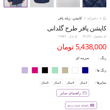
دخترانه
کاپشن، ژیله پافر
کاپشن پافر طرح گلدانی
کد محصول :
61255
کد مدل :
10481
5,438,000 تومان
رنگ :
سرمه ای
رنگ ها :
سایزها :
3سال
4سال
5سال
6سال
راهنمای سایز
راهنمای شست و شو