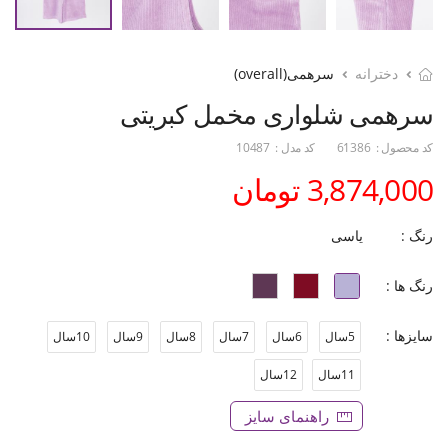
دخترانه
سرهمی(overall)
سرهمی شلواری مخمل کبریتی
کد محصول :
61386
کد مدل :
10487
3,874,000 تومان
رنگ :
یاسی
رنگ ها :
سایزها :
5سال
6سال
7سال
8سال
9سال
10سال
11سال
12سال
راهنمای سایز