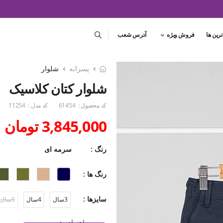
ترین ها
فروش ویژه
آدرس شعب
پسرانه
شلوار
شلوار کتان کلاسیک
کد محصول :
61454
کد مدل :
11254
3,845,000 تومان
رنگ :
سرمه ای
رنگ ها :
سایزها :
3سال
4سال
5سال
راهنمای شست و