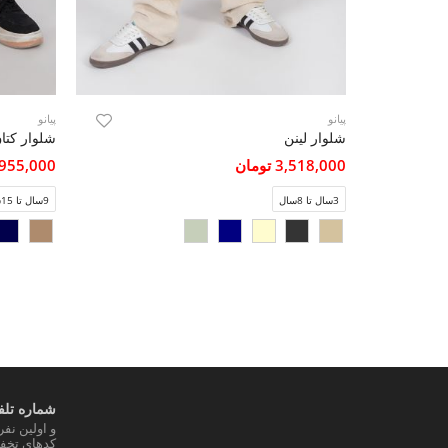
پیانو
پیانو
شلوار لینن
شلوار کتا
3,518,000 تومان
3,955,000 تو
3سال تا 8سال
9سال تا 15سال
شماره تلفن
و اولین نف
کدهای تخفی