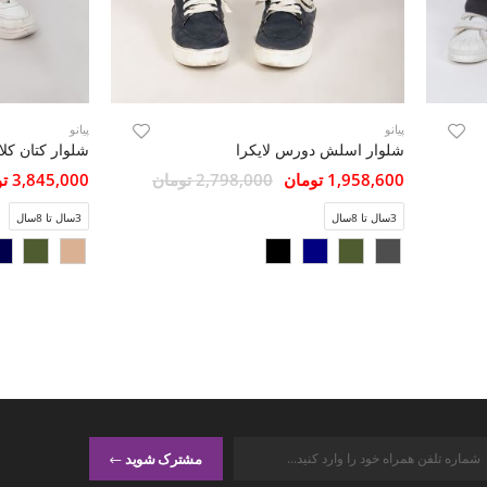
پیانو
پیانو
شلوار اسلش دورس لایکرا
شلوار کتان کل
1,958,600 تومان
2,798,000 تومان
3,845,000 تومان
3سال تا 8سال
3سال تا 8سال
مشترک شوید