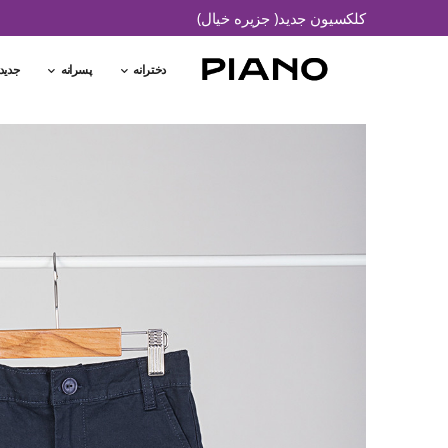
کلکسیون جدید( جزیره خیال)
دخترانه
پسرانه
جدید