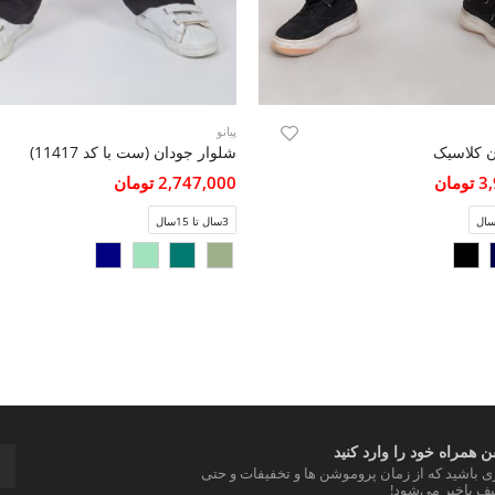
پیانو
ن کلاسیک
شلوار جودان (ست با کد 11417)
مان
2,747,000 تومان
3سال تا 15سال
 همراه خود را وارد کنید
ری باشید که از زمان پروموشن ها و تخفیفات و حتی
ف باخبر می‌شود!