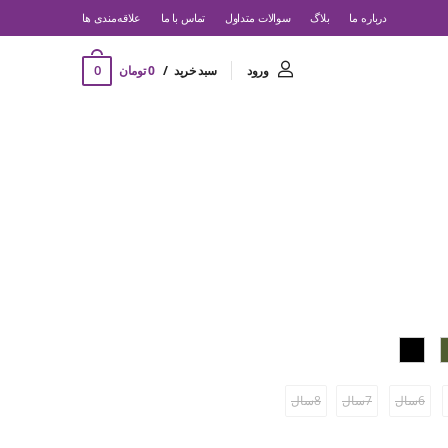
درباره ما
بلاگ
سوالات متداول
تماس با ما
‌علاقه‌مندی ها
0
ورود
سبد خرید
0 تومان
6سال
7سال
8سال