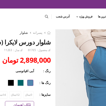
ترین ها
فروش ویژه
آدرس شعب
پسرانه
شلوار
شلوار دورس لایکرا (ست با
کد محصول :
61765
کد مدل :
11263
2,898,000 تومان
رنگ :
آبی اقیانوسی
رنگ ها :
سایزها :
9سال
12سال
14سال
راهنمای سایز