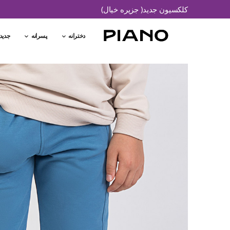
کلکسیون جدید( جزیره خیال)
دخترانه
پسرانه
جدید