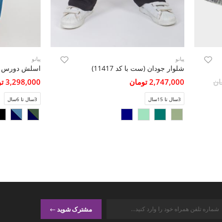
پیانو
پیانو
شلوار جودان (ست با کد 11417)
2,747,000 تومان
3,298,000 تومان
3سال تا 15سال
3سال تا 6سال
مشترک شوید