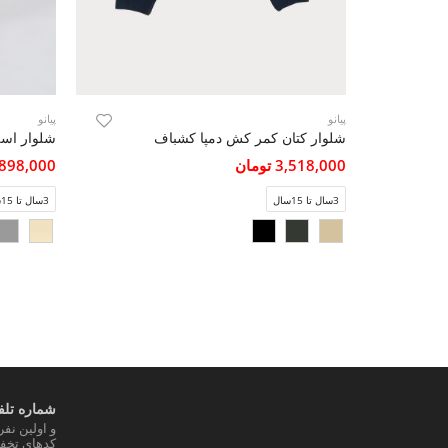
پیانو
پیانو
شلوار کتان کمر کش دمپا کشباف
شلوار اس
3,518,000 تومان
2,898,000 تو
3سال تا 15سال
3سال تا 15سال
شماره تلفن
و اولین نف
کدهای تخفی