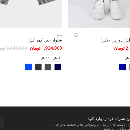
پیانو
لش دورس لایکرا
شلوار جین کمر کش
مان
1,924,000 تومان
3,848,000 تومان
3سال تا 15سال
 همراه خود را وارد کنید
ری باشید که از زمان پروموشن ها و تخفیفات و حتی
ف باخبر می‌شود!