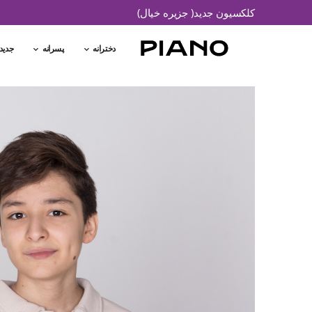
کلکسیون جدید( جزیره خیال)
دخترانه
پسرانه
جدید