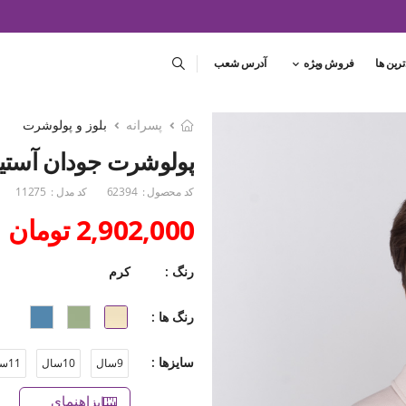
ترین ها
فروش ویژه
آدرس شعب
پسرانه
بلوز و پولوشرت
پولوشرت جودان آستین
کد محصول :
62394
کد مدل :
11275
2,902,000 تومان
رنگ :
کرم
رنگ ها :
سایزها :
9سال
10سال
11سال
راهنمای سایز