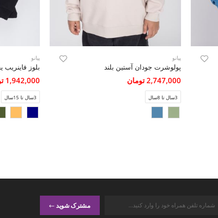
پیانو
پیانو
پولوشرت جودان آستین بلند
2,747,000 تومان
1,942,000 تومان
3سال تا 8سال
3سال تا 15سال
مشترک شوید