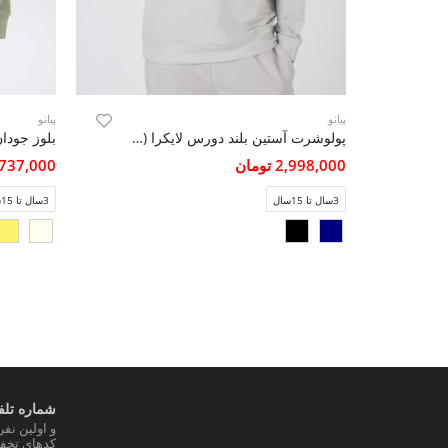
پیانو
پیانو
پولوشرت آستین بلند دورس لایکرا (ست با کد 11434)
2,998,000 تومان
2,737,000 تو
3سال تا 15سال
3سال تا 15سال
شماره تلفن
و اولین نف
کدهای تخفی