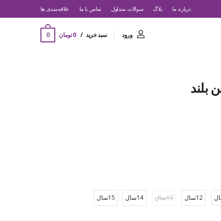
درباره ما
بلاگ
سوالات متداول
تماس با ما
‌علاقه‌مندی ها
0
ورود
سبد خرید
0 تومان
 بلند
12سال
13سال
14سال
15سال