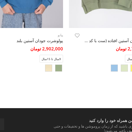
پیانو
بلوز جودان آستین افتاده (ست با کد 11418)
پولوشرت جودان آستین بلند
مان
2,902,000 تومان
9سال تا 15سال
 همراه خود را وارد کنید
ری باشید که از زمان پروموشن ها و تخفیفات و حتی
ف باخبر می‌شود!