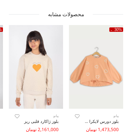
محصولات مشابه
%
30%
پیانو
پیانو
بلوز دورس لایکرا دمپا گت دار (ست با کد 10298)
بلوز ژاکارد قلبی ریز
1,473,500 تومان
2,161,000 تومان