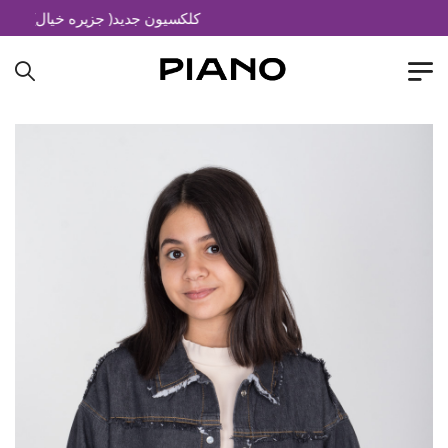
کلکسیون جدید( جزیره خیال)