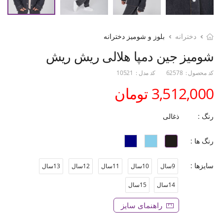
دخترانه
بلوز و شومیز دخترانه
شومیز جین دمپا هلالی ریش ریش
کد محصول :
62578
کد مدل :
10521
3,512,000 تومان
رنگ :
ذغالی
رنگ ها :
سایزها :
9سال
10سال
11سال
12سال
13سال
14سال
15سال
راهنمای سایز