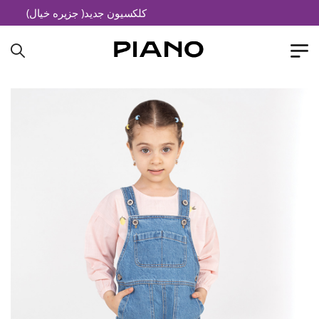
کلکسیون جدید( جزیره خیال)