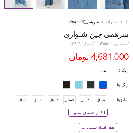
دخترانه
سرهمی(overall)
سرهمی جین شلواری
کد محصول :
63081
کد مدل :
10512
4,681,000 تومان
رنگ :
آبی
رنگ ها :
سایزها :
4سال
5سال
6سال
7سال
8سال
9سال
راهنمای سایز
راهنمای شست و شو