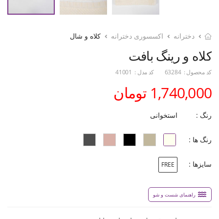
دخترانه
اکسسوری دخترانه
کلاه و شال
کلاه و رینگ بافت
کد محصول :
63284
کد مدل :
41001
1,740,000 تومان
رنگ :
استخوانی
رنگ ها :
سایزها :
FREE
راهنمای شست و شو