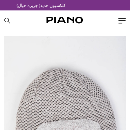
کلکسیون جدید( جزیره خیال)