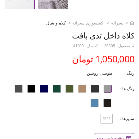
پسرانه
اکسسوری پسرانه
کلاه و شال
کلاه داخل تدی بافت
کد محصول :
63305
کد مدل :
41000
1,050,000 تومان
رنگ :
طوسی روشن
رنگ ها :
سایزها :
FREE
راهنمای شست و شو