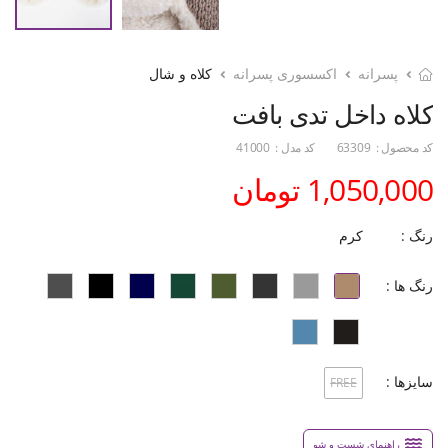
پسرانه
اکسسوری پسرانه
کلاه و شال
کلاه داخل تدی بافت
کد محصول :
63309
کد مدل :
41000
1,050,000 تومان
رنگ :
کرم
رنگ ها :
سایزها :
FREE
راهنمای شست و شو