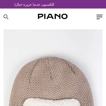
کلکسیون جدید( جزیره خیال)