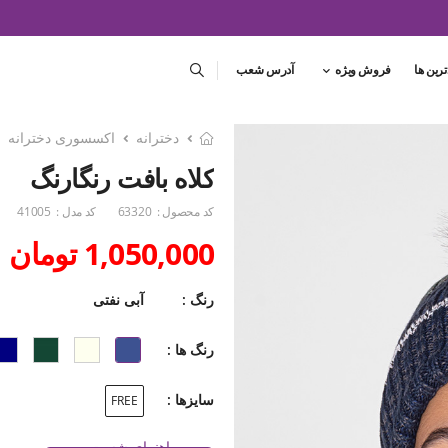
ترین ها
فروش ویژه
آدرس شعب
دخترانه
اکسسوری دخترانه
کلاه بافت رنگارنگ
کد محصول :
63320
کد مدل :
41005
1,050,000 تومان
رنگ :
آبی نفتی
رنگ ها :
سایزها :
FREE
راهنمای شست و