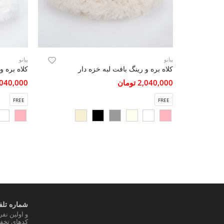
پیانو
پیانو
کلاه بره و رینگ بافت لبه خزه دار
کلاه بره و
2,040,000 تومان
2,040,000 تو
FREE
FREE
شماره تلفن
و اولین نف
کدهای تخفی