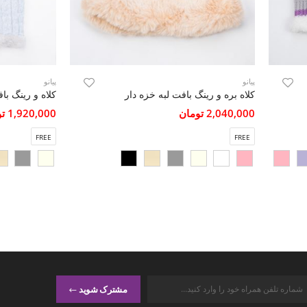
پیانو
پیانو
کلاه بره و رینگ بافت لبه خزه دار
کلاه و رینگ با
2,040,000 تومان
1,920,000 تومان
FREE
FREE
مشترک شوید