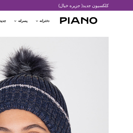
کلکسیون جدید( جزیره خیال)
دخترانه
پسرانه
جدید