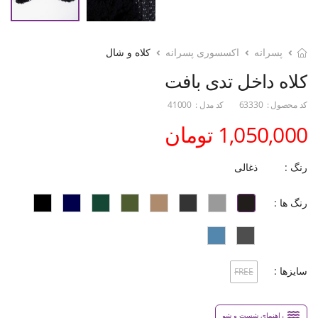
پسرانه
اکسسوری پسرانه
کلاه و شال
کلاه داخل تدی بافت
کد محصول :
63330
کد مدل :
41000
1,050,000 تومان
رنگ :
ذغالی
رنگ ها :
سایزها :
FREE
راهنمای شست و شو