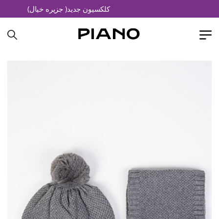
کلکسیون جدید( جزیره خیال)