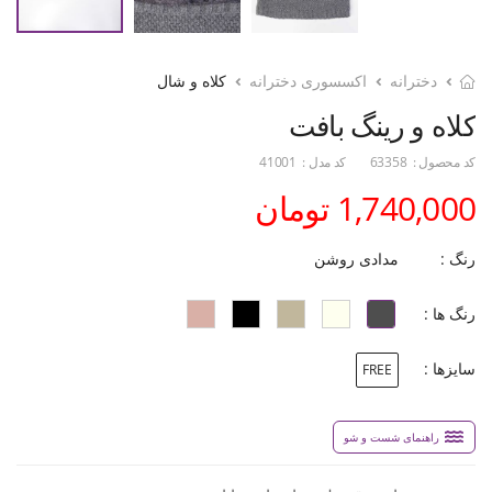
دخترانه
اکسسوری دخترانه
کلاه و شال
کلاه و رینگ بافت
کد محصول :
63358
کد مدل :
41001
1,740,000 تومان
رنگ :
مدادی روشن
رنگ ها :
سایزها :
FREE
راهنمای شست و شو