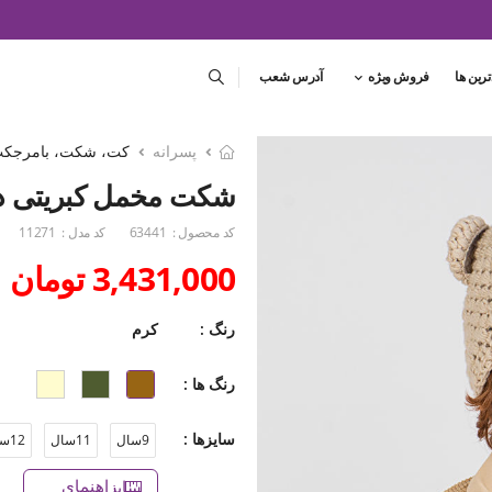
ترین ها
فروش ویژه
آدرس شعب
پسرانه
کت، شکت، بامرجکت 
شکت مخمل کبریتی 
کد محصول :
63441
کد مدل :
11271
3,431,000 تومان
رنگ :
کرم
رنگ ها :
سایزها :
9سال
11سال
12سال
راهنمای سایز