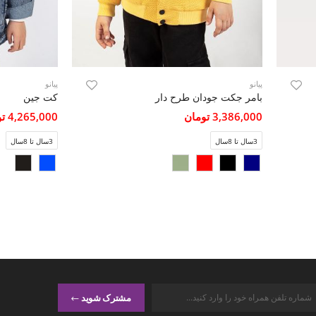
پیانو
پیانو
بامر جکت جودان طرح دار
کت جین
3,386,000 تومان
4,265,000 تومان
3سال تا 8سال
3سال تا 8سال
مشترک شوید