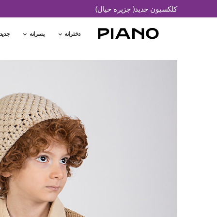
کلکسیون جدید( جزیره خیال)
دخترانه
پسرانه
جدید