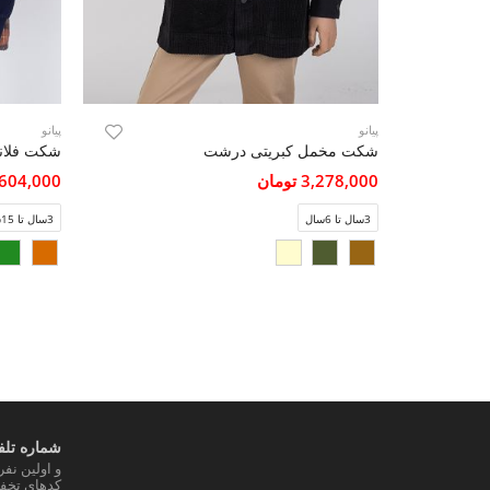
پیانو
پیانو
شکت مخمل کبریتی درشت
شکت فلانل
3,278,000 تومان
3,604,000 تو
3سال تا 6سال
3سال تا 15سال
شماره تلفن
و اولین نف
کدهای تخفی