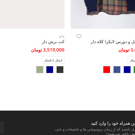
پیانو
 و دورس لایکرا کلاه دار
کت برش دار
مان
3,519,000 تومان
3سال تا 8سال
 همراه خود را وارد کنید
ری باشید که از زمان پروموشن ها و تخفیفات و حتی
ف باخبر می‌شود!