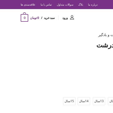
درباره ما
بلاگ
سوالات متداول
تماس با ما
‌علاقه‌مندی ها
0
ورود
سبد خرید
0 تومان
و بادگیر
درشت
13سال
14سال
15سال